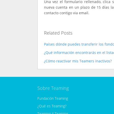
Una vez el formulario rellenado, clica 
nueva cuenta en un plazo de 15 días l
contacto contigo via email.
Related Posts
Países dónde puedes transferir los fond
¿Qué información encontrarás en el list
¿Cómo reactivar mis Teamers inactivos?
Sobre Teaming
Fundación Teaming
¿Qué es Teaming?
Teaming 4 Teaming