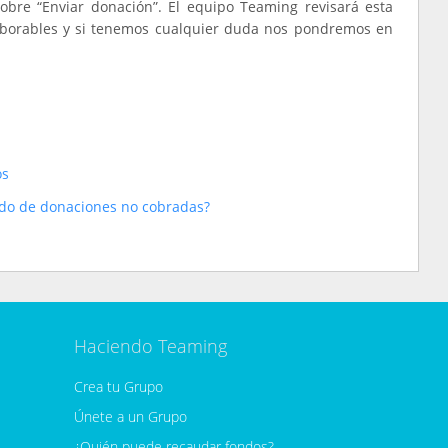
sobre “Enviar donación”. El equipo Teaming revisará esta
aborables y si tenemos cualquier duda nos pondremos en
os
ado de donaciones no cobradas?
Haciendo Teaming
Crea tu Grupo
Únete a un Grupo
¿Quién puede recaudar fondos?