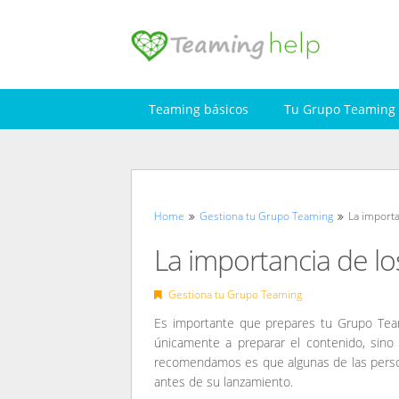
Skip
to
content
Teaming básicos
Tu Grupo Teaming
Home
Gestiona tu Grupo Teaming
La import
La importancia de l
Gestiona tu Grupo Teaming
Es importante que prepares tu Grupo Tea
únicamente a preparar el contenido, sin
recomendamos es que algunas de las person
antes de su lanzamiento.